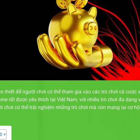
 thiết để người chơi có thể tham gia vào các trò chơi cá cược 
ame rất được yêu thích tại Việt Nam, với nhiều trò chơi đa dạng 
i chơi có thể trải nghiệm những trò chơi mà còn mang lại cơ hộ