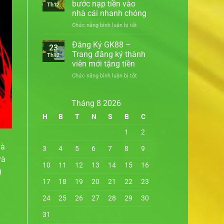
nhà
bước nạp tiền vào
Th12
–
cái
nhà cái nhanh chóng
Cách
nhanh
ở
Chức năng bình luận bị tắt
rút
chóng
Nạp
tiền
Tiền
nhà
Đăng Ký GK88 –
23
GK88
cái
Trang đăng ký thành
Th12
–
đơn
viên mới tặng tiền
Các
giản
ở
Chức năng bình luận bị tắt
bước
an
Đăng
nạp
toàn
Ký
tiền
GK88
vào
Tháng 8 2026
–
nhà
H
B
T
N
S
B
C
Trang
cái
đăng
nhanh
1
2
ký
chóng
thành
và
3
4
5
6
7
8
9
viên
và
mới
10
11
12
13
14
15
16
tặng
i
tiền
17
18
19
20
21
22
23
24
25
26
27
28
29
30
31