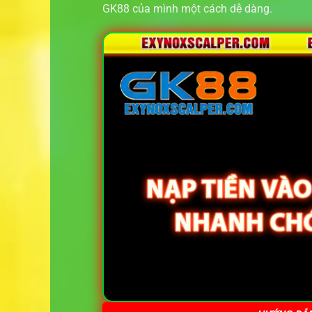
GK88 của mình một cách dễ dàng.