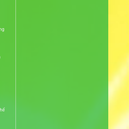
.
ng
n
thể