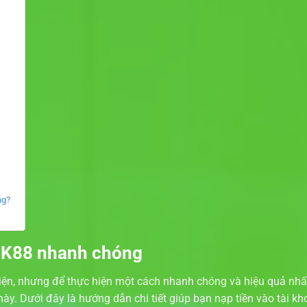
ng?
GK88 nhanh chóng
tiện, nhưng để thực hiện một cách nhanh chóng và hiệu quả nhấ
này. Dưới đây là hướng dẫn chi tiết giúp bạn nạp tiền vào tài k