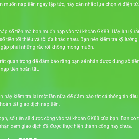
n muốn nạp tiền ngay lập tức, hãy cân nhắc lựa chọn ví điện tử
hập số tiền mà bạn muốn nạp vào tài khoản GK88. Hãy lưu ý rằ
ố tiền tối thiểu và tối đa khác nhau. Bạn nên kiểm tra kỹ lưỡng
nh gặp phải những rắc rối không mong muốn.
g rất quan trọng để đảm bảo rằng bạn sẽ nhận được đúng số tiề
nạp tiền hoàn tất.
ạn hãy kiểm tra lại một lần nữa để đảm bảo tất cả thông tin đều
oàn tất giao dịch nạp tiền.
bạn, số tiền sẽ được cộng vào tài khoản GK88 của bạn. Bạn có 
 nhận xem giao dịch đã được thực hiện thành công hay chưa.