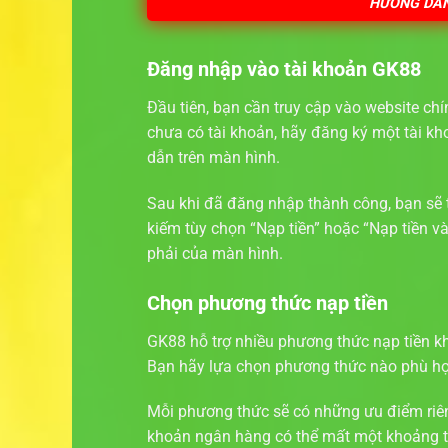
HƯỚNG DẪN
Đăng nhập vào tài khoản GK88
Đầu tiên, bạn cần truy cập vào website c
chưa có tài khoản, hãy đăng ký một tài k
dẫn trên màn hình.
Sau khi đã đăng nhập thành công, bạn sẽ t
kiếm tùy chọn “Nạp tiền” hoặc “Nạp tiền v
phải của màn hình.
Chọn phương thức nạp tiền
GK88 hỗ trợ nhiều phương thức nạp tiền k
Bạn hãy lựa chọn phương thức nào phù hợ
Mỗi phương thức sẽ có những ưu điểm riêng
khoản ngân hàng có thể mất một khoảng thờ